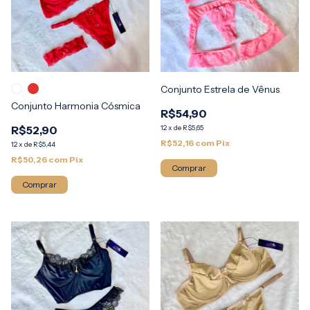
Conjunto Estrela de Vênus
Conjunto Harmonia Cósmica
R$54,90
R$52,90
12
x
de
R$5,65
R$52,16
com
Pix
12
x
de
R$5,44
R$50,26
com
Pix
Comprar
Comprar