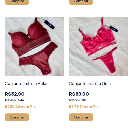
Comprar
Comprar
Conjunto Estrela Polar
Conjunto Estrela Guia
R$52,90
R$83,90
12
x
de
R$5,44
12
x
de
R$8,63
R$50,26
com
Pix
R$79,71
com
Pix
Comprar
Comprar