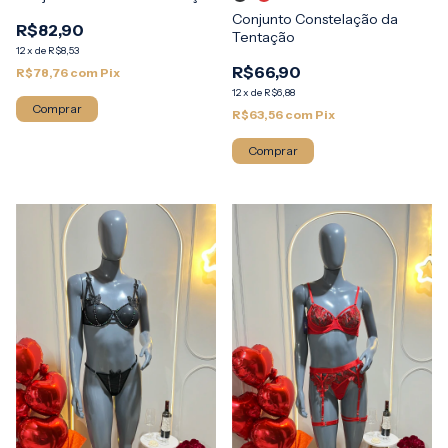
Conjunto Constelação da
R$82,90
Tentação
12
x
de
R$8,53
R$66,90
R$78,76
com
Pix
12
x
de
R$6,88
Comprar
R$63,56
com
Pix
Comprar