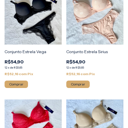
Conjunto Estrela Vega
Conjunto Estrela Sirius
R$54,90
R$54,90
12
x
de
R$5,65
12
x
de
R$5,65
R$52,16
com
Pix
R$52,16
com
Pix
Comprar
Comprar