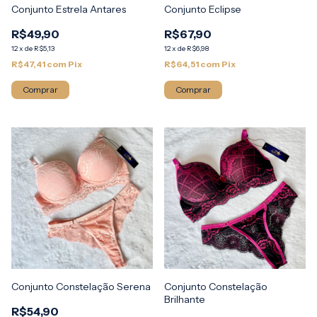
Conjunto Estrela Antares
Conjunto Eclipse
R$49,90
R$67,90
12
x
de
R$5,13
12
x
de
R$6,98
R$47,41
com
Pix
R$64,51
com
Pix
Comprar
Comprar
Conjunto Constelação Serena
Conjunto Constelação
Brilhante
R$54,90