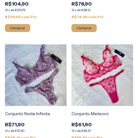
R$104,90
R$78,90
12
x
de
R$10,79
12
x
de
R$8,12
R$99,66
com
Pix
R$74,96
com
Pix
Comprar
Comprar
Conjunto Noite Infinita
Conjunto Meteoro
R$71,90
R$61,90
12
x
de
R$7,40
12
x
de
R$6,37
R$68,31
com
Pix
R$58,81
com
Pix