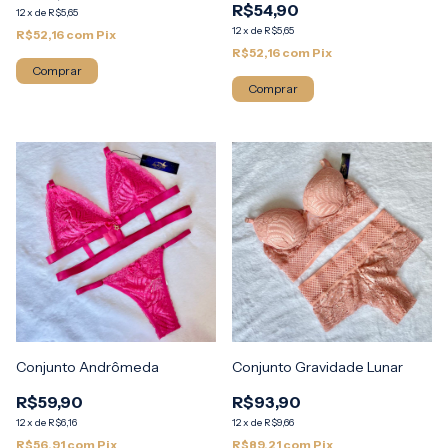
R$54,90
12
x
de
R$5,65
12
x
de
R$5,65
R$52,16
com
Pix
R$52,16
com
Pix
Comprar
Comprar
Conjunto Andrômeda
Conjunto Gravidade Lunar
R$59,90
R$93,90
12
x
de
R$6,16
12
x
de
R$9,66
R$56,91
com
Pix
R$89,21
com
Pix