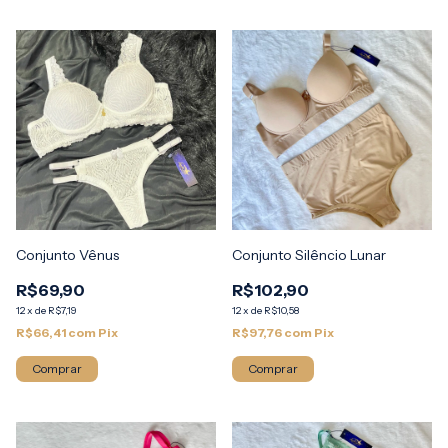
Conjunto Vênus
Conjunto Silêncio Lunar
R$69,90
R$102,90
12
x
de
R$7,19
12
x
de
R$10,58
R$66,41
com
Pix
R$97,76
com
Pix
Comprar
Comprar