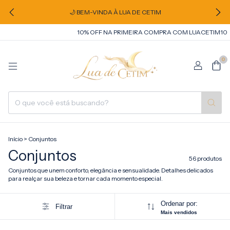
🌙 BEM-VINDA À LUA DE CETIM
10% OFF NA PRIMEIRA COMPRA COM LUACETIM10
10% OFF NA PR
0
Início
>
Conjuntos
Conjuntos
56 produtos
Conjuntos que unem conforto, elegância e sensualidade. Detalhes delicados
para realçar sua beleza e tornar cada momento especial.
Ordenar por:
Filtrar
Mais vendidos