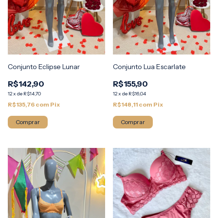
Conjunto Eclipse Lunar
Conjunto Lua Escarlate
R$142,90
R$155,90
12
x
de
R$14,70
12
x
de
R$16,04
R$135,76
com
Pix
R$148,11
com
Pix
Comprar
Comprar