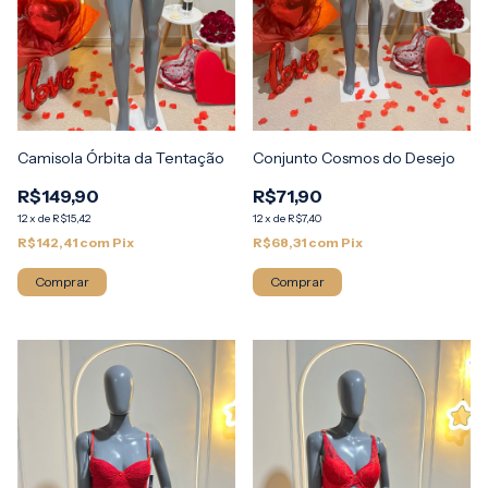
Camisola Órbita da Tentação
Conjunto Cosmos do Desejo
R$149,90
R$71,90
12
x
de
R$15,42
12
x
de
R$7,40
R$142,41
com
Pix
R$68,31
com
Pix
Comprar
Comprar