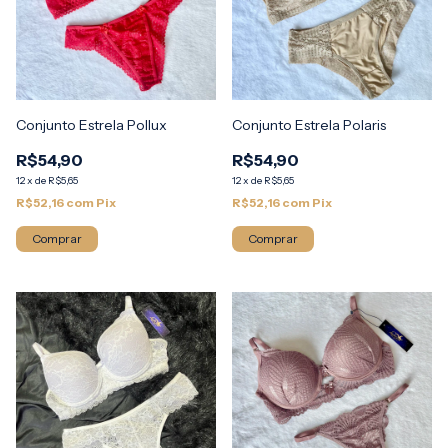
Conjunto Estrela Pollux
Conjunto Estrela Polaris
R$54,90
R$54,90
12
x
de
R$5,65
12
x
de
R$5,65
R$52,16
com
Pix
R$52,16
com
Pix
Comprar
Comprar