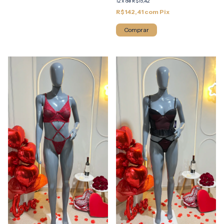
12
x
de
R$15,42
R$142,41
com
Pix
Comprar