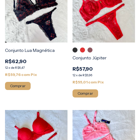
Conjunto Lua Magnética
Conjunto Júpiter
R$62,90
12
x
de
R$6,47
R$57,90
R$59,76
com
Pix
12
x
de
R$5,96
R$55,01
com
Pix
Comprar
Comprar