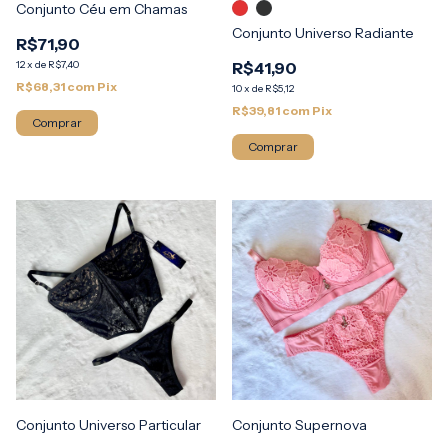
Conjunto Céu em Chamas
Conjunto Universo Radiante
R$71,90
12
x
de
R$7,40
R$41,90
R$68,31
com
Pix
10
x
de
R$5,12
R$39,81
com
Pix
Comprar
Comprar
Conjunto Universo Particular
Conjunto Supernova