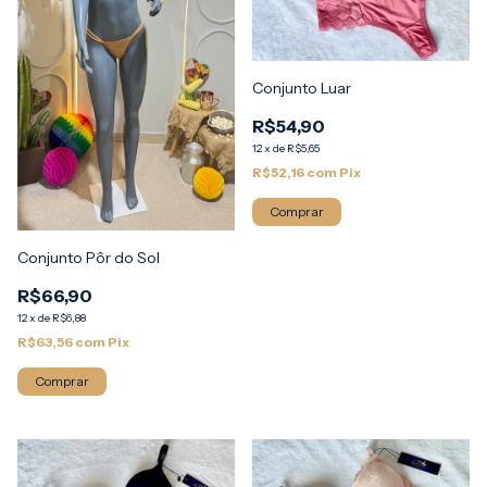
Conjunto Luar
R$54,90
12
x
de
R$5,65
R$52,16
com
Pix
Comprar
Conjunto Pôr do Sol
R$66,90
12
x
de
R$6,88
R$63,56
com
Pix
Comprar