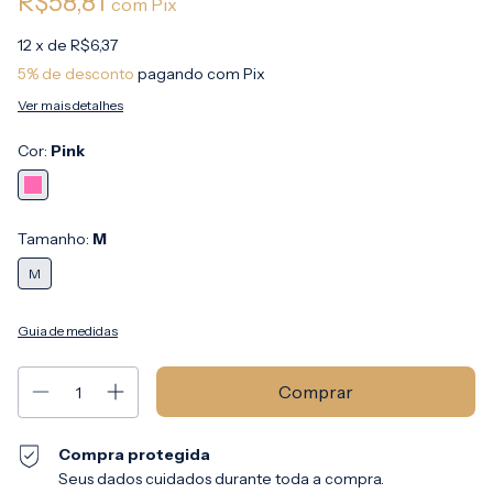
R$58,81
com
Pix
12
x de
R$6,37
5% de desconto
pagando com Pix
Ver mais detalhes
Cor:
Pink
Tamanho:
M
M
Guia de medidas
Compra protegida
Seus dados cuidados durante toda a compra.