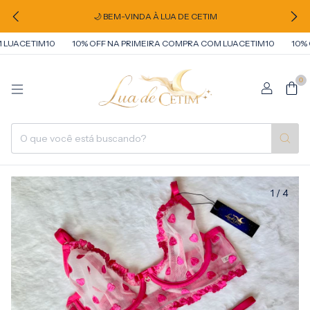
🌙 BEM-VINDA À LUA DE CETIM
UACETIM10
10% OFF NA PRIMEIRA COMPRA COM LUACETIM10
10% OF
0
1
/
4