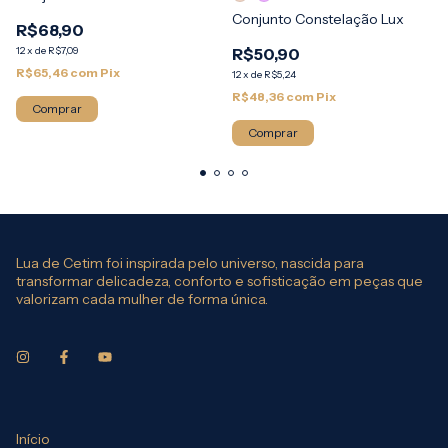
Conjunto Constelação Lux
R$68,90
12
x
de
R$7,09
R$50,90
R$65,46
com
Pix
12
x
de
R$5,24
R$48,36
com
Pix
Comprar
Comprar
Lua de Cetim foi inspirada pelo universo, nascida para
transformar delicadeza, conforto e sofisticação em peças que
valorizam cada mulher de forma única.
Início