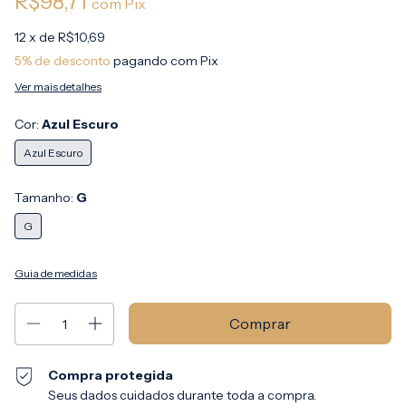
R$98,71
com
Pix
12
x de
R$10,69
5% de desconto
pagando com Pix
Ver mais detalhes
Cor:
Azul Escuro
Azul Escuro
Tamanho:
G
G
Guia de medidas
Compra protegida
Seus dados cuidados durante toda a compra.