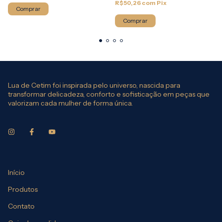
R$50,26
com
Pix
Comprar
Comprar
Lua de Cetim foi inspirada pelo universo, nascida para
transformar delicadeza, conforto e sofisticação em peças que
valorizam cada mulher de forma única.
Início
Produtos
Contato