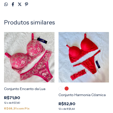
Produtos similares
Conjunto Encanto da Lua
Conjunto Harmonia Cósmica
R$71,90
12
x
de
R$7,40
R$52,90
R$68,31
com
Pix
12
x
de
R$5,44