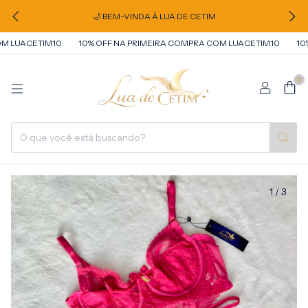
🌙 BEM-VINDA À LUA DE CETIM
 LUACETIM10
10% OFF NA PRIMEIRA COMPRA COM LUACETIM10
10% 
0
1
/
3