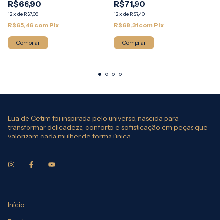
R$68,90
R$71,90
12
x
de
R$7,09
12
x
de
R$7,40
R$65,46
com
Pix
R$68,31
com
Pix
Comprar
Comprar
Lua de Cetim foi inspirada pelo universo, nascida para
transformar delicadeza, conforto e sofisticação em peças que
valorizam cada mulher de forma única.
Início