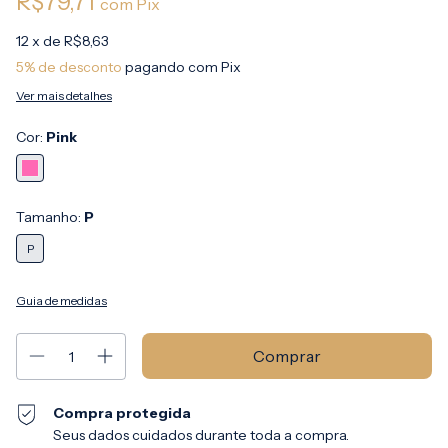
R$79,71
com
Pix
12
x de
R$8,63
5% de desconto
pagando com Pix
Ver mais detalhes
Cor:
Pink
Tamanho:
P
P
Guia de medidas
Compra protegida
Seus dados cuidados durante toda a compra.