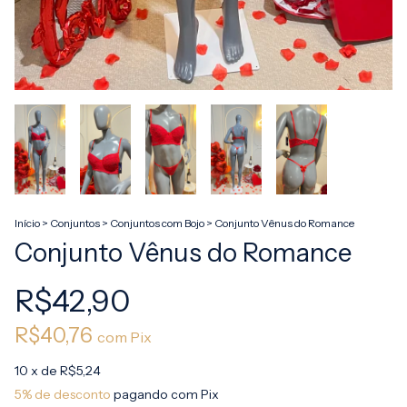
Início
>
Conjuntos
>
Conjuntos com Bojo
>
Conjunto Vênus do Romance
Conjunto Vênus do Romance
R$42,90
R$40,76
com
Pix
10
x de
R$5,24
5% de desconto
pagando com Pix