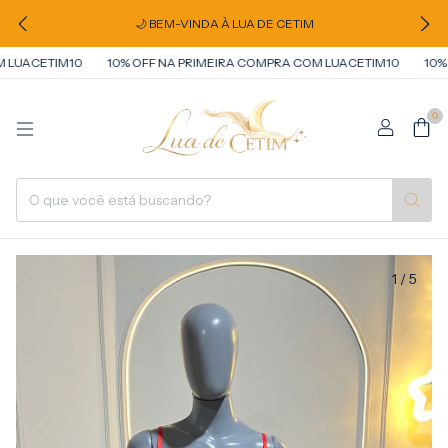
🌙 BEM-VINDA À LUA DE CETIM
UACETIM10
10% OFF NA PRIMEIRA COMPRA COM LUACETIM10
10% OF
0
1
/
5