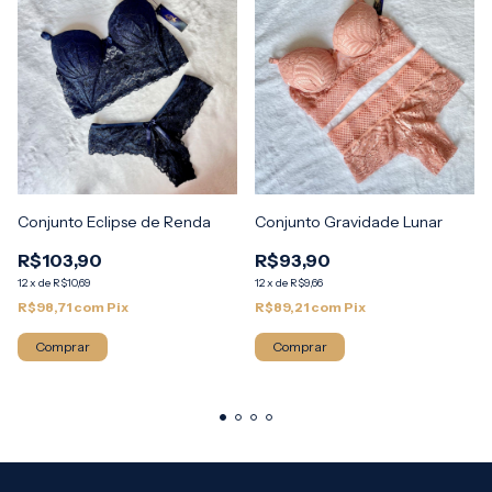
Conjunto Eclipse de Renda
Conjunto Gravidade Lunar
R$103,90
R$93,90
12
x
de
R$10,69
12
x
de
R$9,66
R$98,71
com
Pix
R$89,21
com
Pix
Comprar
Comprar