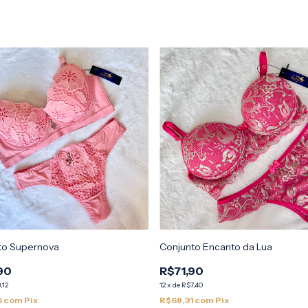
to Supernova
Conjunto Encanto da Lua
90
R$71,90
,12
12
x
de
R$7,40
6
com
Pix
R$68,31
com
Pix