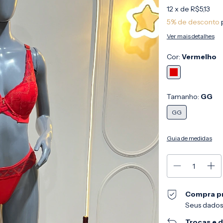
12
x de
R$5,13
5% de desconto
Ver mais detalhes
Cor:
Vermelho
Tamanho:
GG
GG
Guia de medidas
Compra p
Seus dados
Trocas e 