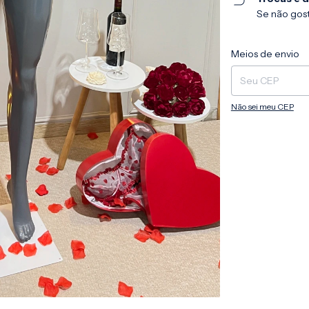
Se não gost
Entregas para o CEP
Meios de envio
Não sei meu CEP