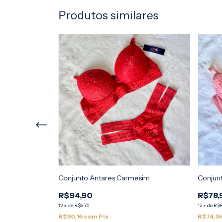
Produtos similares
Conjunto Antares Carmesim
Conjun
R$94,90
R$78,
12
x
de
R$9,76
12
x
de
R$8
R$90,16
com
Pix
R$74,9