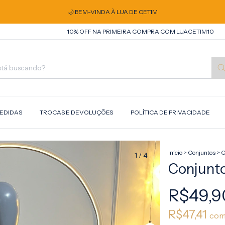
🌙 BEM-VINDA À LUA DE CETIM
10% OFF NA PRIMEIRA COMPRA COM LUACETIM10
10% OF
MEDIDAS
TROCAS E DEVOLUÇÕES
POLÍTICA DE PRIVACIDADE
Início
>
Conjuntos
>
C
1
/
4
Conjunt
R$49,9
R$47,41
co