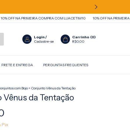
F NA PRIMEIRA COMPRA COM LUACETIM10
10% OFF NA PRIMEIRA COMP
Login
/
Carrinho
(
0
)
Cadastre-se
R$0,00
FRETE E ENTREGA
PERGUNTAS FREQUENTES
onjuntos com Bojo
>
Conjunto Vênus da Tentação
o Vênus da Tentação
0
m
Pix