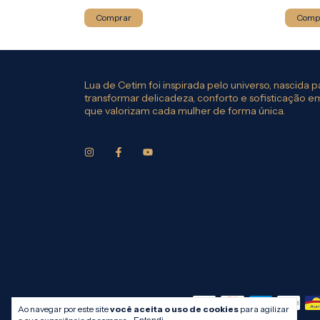
Comprar
Comp
Lua de Cetim foi inspirada pelo universo, nascida p
transformar delicadeza, conforto e sofisticação 
que valorizam cada mulher de forma única.
Meios de pagamento
Ao navegar por este site
você aceita o uso de cookies
para agilizar