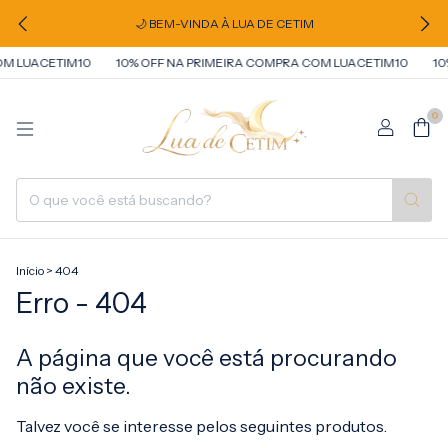
🌙 BEM-VINDA À LUA DE CETIM
M LUACETIM10
10% OFF NA PRIMEIRA COMPRA COM LUACETIM10
10%
0
Início
>
404
Erro - 404
A página que você está procurando
não existe.
Talvez você se interesse pelos seguintes produtos.