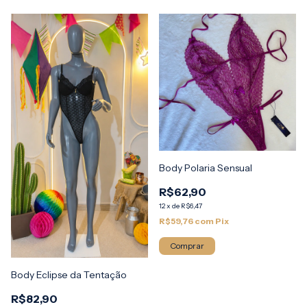
Body Polaria Sensual
R$62,90
12
x
de
R$6,47
R$59,76
com
Pix
Comprar
Body Eclipse da Tentação
R$82,90