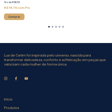
12
x
de
R$8,53
R$78,76
com
Pix
Comprar
Lua de Cetim foi inspirada pelo universo, nascida para
transformar delicadeza, conforto e sofisticação em peças que
valorizam cada mulher de forma única.
Início
Produtos