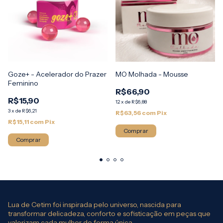
Goze+ - Acelerador do Prazer
MO Molhada - Mousse
Feminino
R$66,90
R$15,90
12
x
de
R$6,88
3
x
de
R$6,21
R$63,56
com
Pix
R$15,11
com
Pix
Lua de Cetim foi inspirada pelo universo, nascida para
transformar delicadeza, conforto e sofisticação em peças que
valorizam cada mulher de forma única.