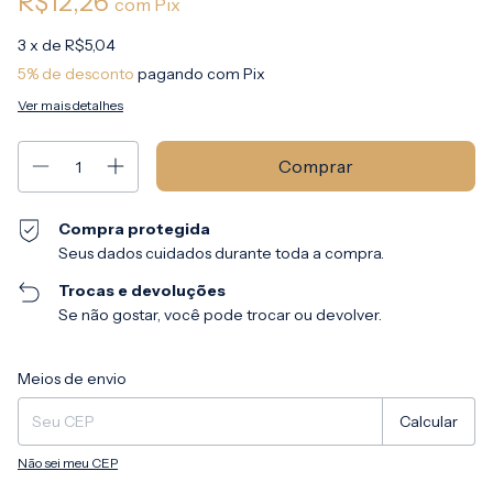
R$12,26
com
Pix
3
x de
R$5,04
5% de desconto
pagando com Pix
Ver mais detalhes
Compra protegida
Seus dados cuidados durante toda a compra.
Trocas e devoluções
Se não gostar, você pode trocar ou devolver.
Entregas para o CEP:
Alterar CEP
Meios de envio
Calcular
Não sei meu CEP