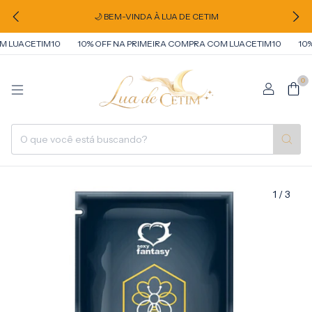
🌙 BEM-VINDA À LUA DE CETIM
 LUACETIM10
10% OFF NA PRIMEIRA COMPRA COM LUACETIM10
10% 
0
1
/
3