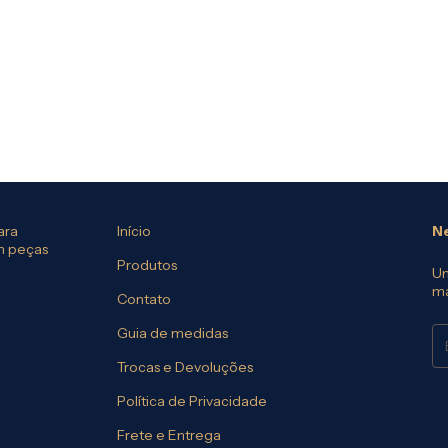
ara
Início
Ne
em peças
Produtos
Um
ma
Contato
Guia de medidas
Trocas e Devoluções
Política de Privacidade
Frete e Entrega