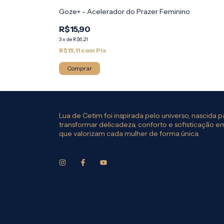
Goze+ - Acelerador do Prazer Feminino
R$15,90
3
x
de
R$6,21
R$15,11
com
Pix
Lua de Cetim foi inspirada pelo universo, nascida p
transformar delicadeza, conforto e sofisticação 
que valorizam cada mulher de forma única.