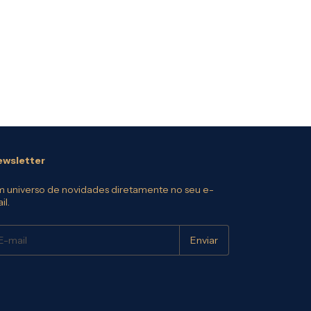
wsletter
 universo de novidades diretamente no seu e-
il.