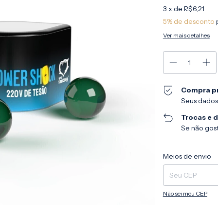
3
x de
R$6,21
5% de desconto
Ver mais detalhes
Compra p
Seus dados
Trocas e 
Se não gost
Entregas para o CEP
Meios de envio
Não sei meu CEP