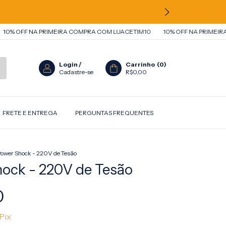
 OFF NA PRIMEIRA COMPRA COM LUACETIM10
10% OFF NA PRIMEIRA C
Login
/
Carrinho
(
0
)
Cadastre-se
R$0,00
FRETE E ENTREGA
PERGUNTAS FREQUENTES
ower Shock - 220V de Tesão
ock - 220V de Tesão
0
Pix