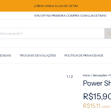
🌙 BEM-VINDA À LUA DE CETIM
10% OFF NA PRIMEIRA COMPRA COM LUACETIM10
10%
MEDIDAS
TROCAS E DEVOLUÇÕES
POLÍTICA DE PRIVACIDADE
Início
>
Sensações
>
P
1
/
2
Power Sh
R$15,9
R$15,11
com