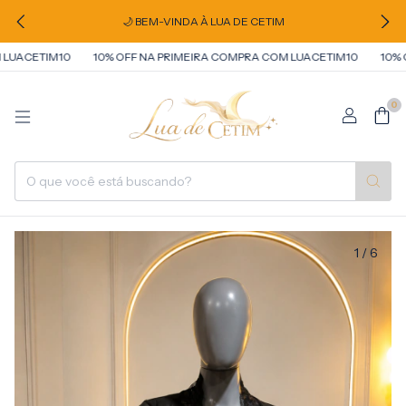
🌙 BEM-VINDA À LUA DE CETIM
ACETIM10
10% OFF NA PRIMEIRA COMPRA COM LUACETIM10
10% OFF
0
1
/
6