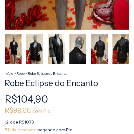
Início
>
Robe
>
Robe Eclipse do Encanto
Robe Eclipse do Encanto
R$104,90
R$99,66
com
Pix
12
x de
R$10,79
5% de desconto
pagando com Pix