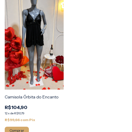
Camisola Órbita do Encanto
R$104,90
12
x
de
R$10,79
R$99,66
com
Pix
Comprar