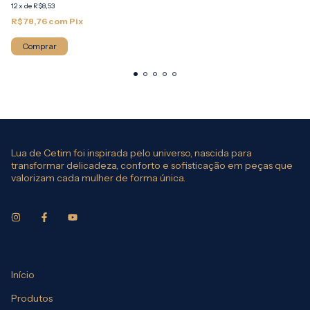
12
x
de
R$8,53
R$78,76
com
Pix
Comprar
Lua de Cetim foi inspirada pelo universo, nascida para
transformar delicadeza, conforto e sofisticação em peças que
valorizam cada mulher de forma única.
Início
Produtos