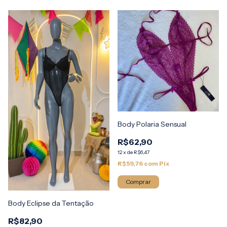
Body Polaria Sensual
R$62,90
12
x
de
R$6,47
R$59,76
com
Pix
Comprar
Body Eclipse da Tentação
R$82,90