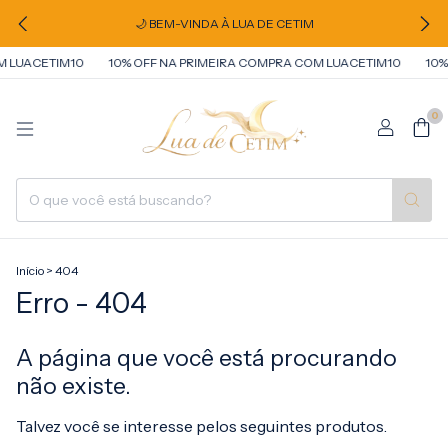
🌙 BEM-VINDA À LUA DE CETIM
 LUACETIM10
10% OFF NA PRIMEIRA COMPRA COM LUACETIM10
10% 
0
Início
>
404
Erro - 404
A página que você está procurando
não existe.
Talvez você se interesse pelos seguintes produtos.