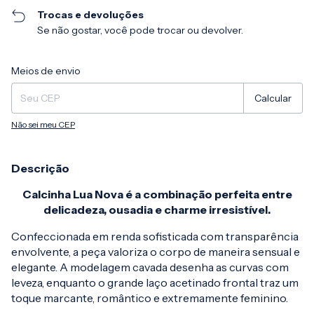
Trocas e devoluções
Se não gostar, você pode trocar ou devolver.
Entregas para o CEP:
Alterar CEP
Meios de envio
Calcular
Não sei meu CEP
Descrição
Calcinha Lua Nova é a combinação perfeita entre
delicadeza, ousadia e charme irresistível.
Confeccionada em renda sofisticada com transparência
envolvente, a peça valoriza o corpo de maneira sensual e
elegante. A modelagem cavada desenha as curvas com
leveza, enquanto o grande laço acetinado frontal traz um
toque marcante, romântico e extremamente feminino.