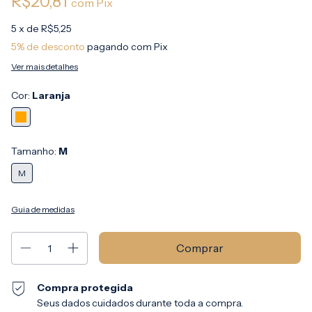
R$20,81
com
Pix
5
x de
R$5,25
5% de desconto
pagando com Pix
Ver mais detalhes
Cor:
Laranja
Tamanho:
M
M
Guia de medidas
Compra protegida
Seus dados cuidados durante toda a compra.