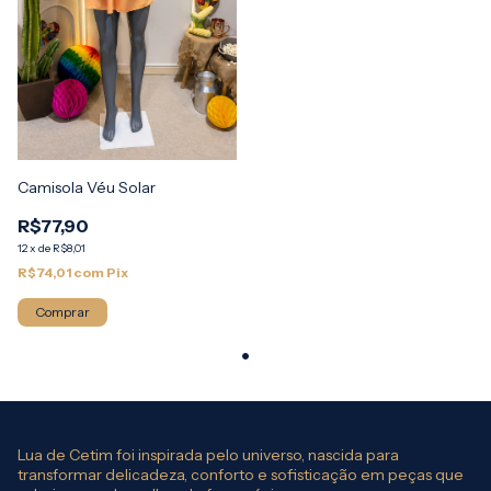
Camisola Véu Solar
R$77,90
12
x
de
R$8,01
R$74,01
com
Pix
Comprar
Lua de Cetim foi inspirada pelo universo, nascida para
transformar delicadeza, conforto e sofisticação em peças que